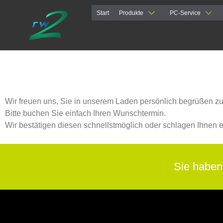
Inhalt
springen
Start
Produkte
PC-Service
Wir freuen uns, Sie in unserem Laden persönlich begrüßen zu
Bitte buchen Sie einfach Ihren Wunschtermin.
Wir bestätigen diesen schnellstmöglich oder schlagen Ihnen ei
Sie haben