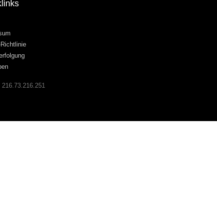
links
ssum
Richtlinie
erfolgung
ben
:
216.73.216.251