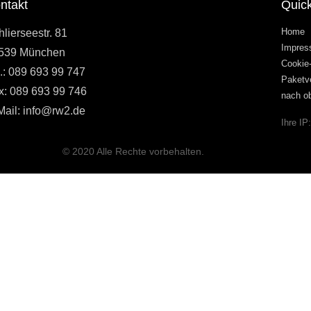
ntakt
Quick
Home
lierseestr. 81
Impre
539 München
Cookie-
l.: 089 693 99 747
Paketv
x: 089 693 99 746
nach o
Mail: info@rw2.de
Ihre IP
© 2020 Alle Rechte vorbehalten.