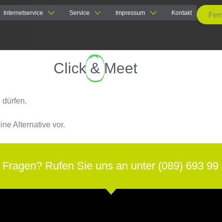
Internetservice
Service
Impressum
Kontakt
Fer
Click
&
Meet
 dürfen.
ne Alternative vor.
 Fragen? Rufen Sie uns an unter (089) 693 99