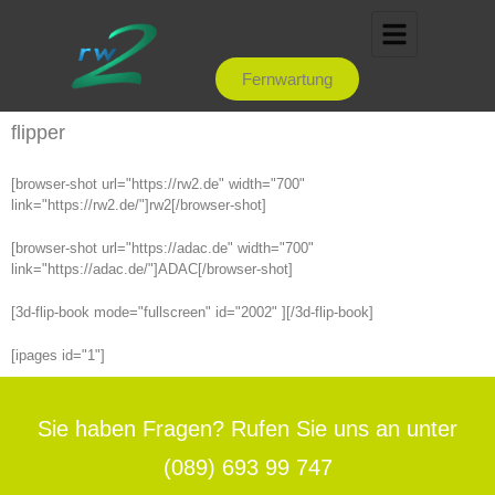
Inhalt
springen
Fernwartung
flipper
[browser-shot url="https://rw2.de" width="700"
link="https://rw2.de/"]rw2[/browser-shot]
[browser-shot url="https://adac.de" width="700"
link="https://adac.de/"]ADAC[/browser-shot]
[3d-flip-book mode="fullscreen" id="2002" ][/3d-flip-book]
[ipages id="1"]
Sie haben Fragen? Rufen Sie uns an unter
(089) 693 99 747